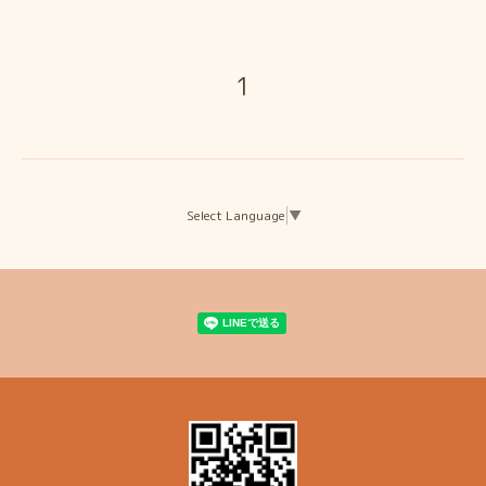
1
Select Language
▼