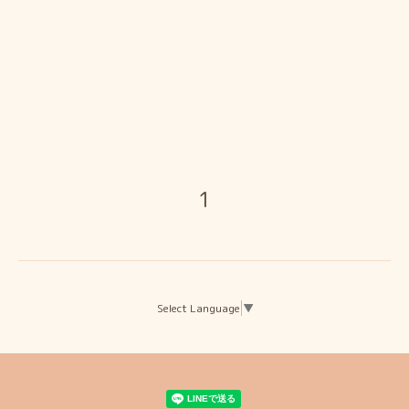
1
Select Language
▼