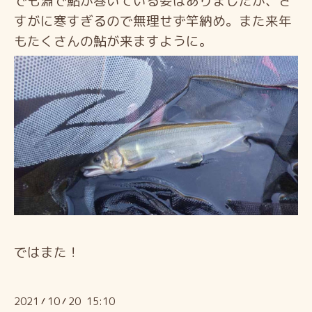
でも淵で鮎が巻いている姿はありましたが、さ
すがに寒すぎるので無理せず竿納め。また来年
もたくさんの鮎が来ますように。
ではまた！
2021
10
20 15:10
/
/