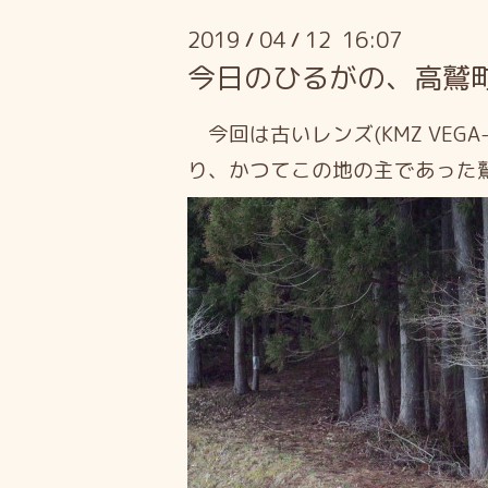
2019
04
12 16:07
/
/
今日のひるがの、高鷲
今回は古いレンズ(KMZ
VEG
り、かつてこの地の主であった