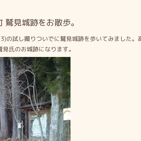
町 鷲見城跡をお散歩。
A-3)の試し撮りついでに鷲見城跡を歩いてみました
鷲見氏のお城跡になります。