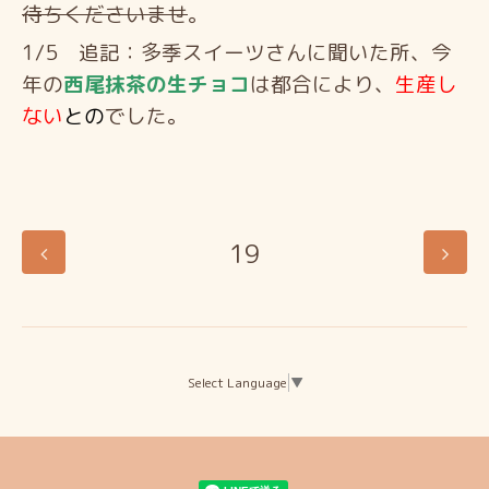
待ちくださいませ
。
1/5 追記：多季スイーツさんに聞いた所、今
年の
西尾抹茶の生チョコ
は都合により、
生産し
ない
との
でした。
19
Select Language
▼