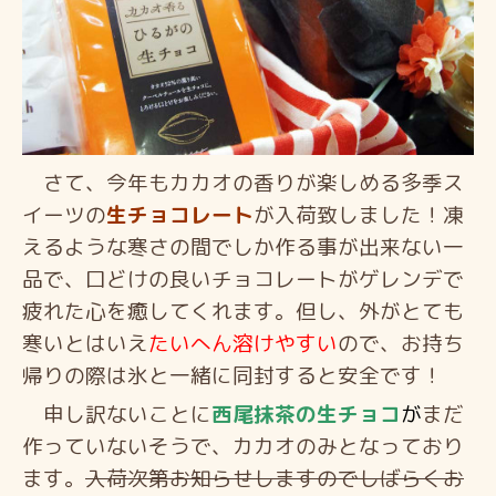
さて、今年もカカオの香りが楽しめる多季ス
イーツの
生チョコレート
が入荷致しました！凍
えるような寒さの間でしか作る事が出来ない一
品で、口どけの良いチョコレートがゲレンデ
で
疲れた心を癒してくれます。但し、外がとても
寒いとはいえ
たいへん溶けやすい
ので、お持ち
帰りの際は氷と一緒に同封すると安全です！
申し訳ないことに
西尾抹茶の生チョコ
が
まだ
作っていないそうで、カカオのみとなっており
ます。
入荷次第お知らせしますのでしばらくお